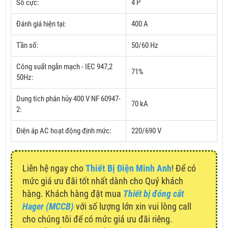
Số cực:
4 P
Đánh giá hiện tại:
400 A
Tần số:
50/60 Hz
Công suất ngắn mạch - IEC 947,2
71%
50Hz:
Dung tích phân hủy 400 V NF 60947-
70 kA
2:
Điện áp AC hoạt động định mức:
220/690 V
Liên hệ ngay cho
Thiết Bị Điện Minh Anh
! Để có
mức giá ưu đãi tốt nhất dành cho Quý khách
hàng. Khách hàng đặt mua
Thiết bị đóng cắt
Hager (MCCB)
với số lượng lớn xin vui lòng call
cho chúng tôi để có mức giá ưu đãi riêng.