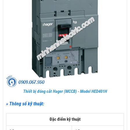
Thiết bị đóng cắt Hager (MCCB) - Model HED401H
» Thông số kỹ thuật:
Đặc điểm kỹ thuật