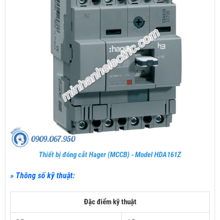
Thiết bị đóng cắt Hager (MCCB) - Model HDA161Z
» Thông số kỹ thuật:
Đặc điểm kỹ thuật