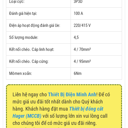
Loại cực:
3P3D
Đánh giá hiện tại:
100 A
Điện áp hoạt động đánh giá Ue:
220/415 V
Số lượng module:
4,5
Kết nối chéo.
Cáp linh hoạt:
4 / 70mm²
Kết nối chéo.
Cáp cứng:
4 / 95mm²
Mômen xoắn:
6Nm
Liên hệ ngay cho
Thiết Bị Điện Minh Anh
! Để có
mức giá ưu đãi tốt nhất dành cho Quý khách
hàng. Khách hàng đặt mua
Thiết bị đóng cắt
Hager (MCCB)
với số lượng lớn xin vui lòng call
cho chúng tôi để có mức giá ưu đãi riêng.