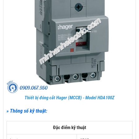
Thiết bị đóng cắt Hager (MCCB) - Model HDA100Z
» Thông số kỹ thuật:
Đặc điểm kỹ thuật