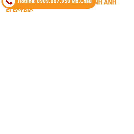
Hotline: 0909.067.950 Ms.Châu
THIẾT BỊ ĐIỆN MINH ANH ® - MINH ANH
ELECTRIC
Địa chỉ: Số 20A Đường Số 1, Khu Phố 13, Phường Bình Hưng Hòa,
TP. HCM
Phone: 0909.067.950 Ms.Châu
Email:
sales@minhanhelectric.com
Website:
www.thietbidienhager.com
Thiết bị điện Hager
Thiết bị đóng cắt Hager (MCCB)
Thiết bị đóng cắt Hager (MCB)
Timer 24h Hager (Công tắc thời gian)
Cầu dao cách ly Hager (isolator)
Thiết bị khởi động từ Hager (Contactor)