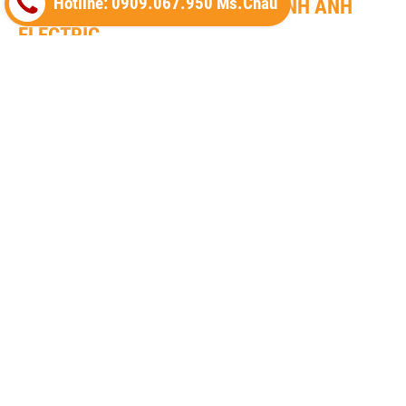
Hotline: 0909.067.950 Ms.Châu
THIẾT BỊ ĐIỆN MINH ANH ® - MINH ANH
ELECTRIC
Địa chỉ: Số 20A Đường Số 1, Khu Phố 13, Phường Bình Hưng Hòa,
TP. HCM
Phone: 0909.067.950 Ms.Châu
Email:
sales@minhanhelectric.com
Website:
www.thietbidienhager.com
Thiết bị điện Hager
Thiết bị đóng cắt Hager (MCCB)
Thiết bị đóng cắt Hager (MCB)
Timer 24h Hager (Công tắc thời gian)
Cầu dao cách ly Hager (isolator)
Thiết bị khởi động từ Hager (Contactor)