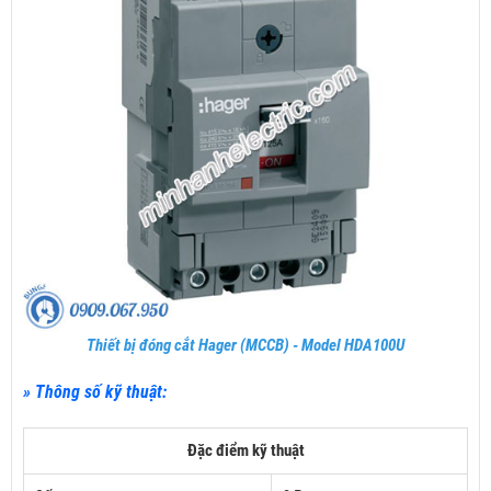
Thiết bị đóng cắt Hager (MCCB) - Model HDA100U
» Thông số kỹ thuật:
Đặc điểm kỹ thuật