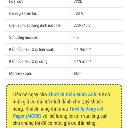
Loại cực:
2P2D
Đánh giá hiện tại:
100 A
Điện áp hoạt động định mức Ue:
220/240 V
Số lượng module:
1,5
Kết nối chéo.
Cáp linh hoạt:
4 / 70mm²
Kết nối chéo.
Cáp cứng:
4 / 95mm²
Mômen xoắn:
6Nm
Liên hệ ngay cho
Thiết Bị Điện Minh Anh
! Để có
mức giá ưu đãi tốt nhất dành cho Quý khách
hàng. Khách hàng đặt mua
Thiết bị đóng cắt
Hager (MCCB)
với số lượng lớn xin vui lòng call
cho chúng tôi để có mức giá ưu đãi riêng.