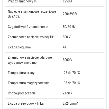
Prąd znamionowy In:
1250 A
Napięcie znamionowe łączeniowe
220/690 V
Ue (AC):
Częstotliwość znamionowa:
50/60 Hz
Znamionowe napięcie izolacji Ui:
800 V
Liczba biegunów:
4 P
Znamionowe napięcie udarowe
8000 V
wytrzymywane Uimp:
Temperatura pracy:
-25 do 70 °C
Temperatura magazynowania:
-35 do 70 °C
Rodzaj podłączenia:
Zacisk
Liczba przewodów - linka:
3x240mm²