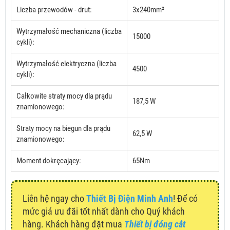
Liczba przewodów - drut:
3x240mm²
Wytrzymałość mechaniczna (liczba
15000
cykli):
Wytrzymałość elektryczna (liczba
4500
cykli):
Całkowite straty mocy dla prądu
187,5 W
znamionowego:
Straty mocy na biegun dla prądu
62,5 W
znamionowego:
Moment dokręcający:
65Nm
Liên hệ ngay cho
Thiết Bị Điện Minh Anh
! Để có
mức giá ưu đãi tốt nhất dành cho Quý khách
hàng. Khách hàng đặt mua
Thiết bị đóng cắt