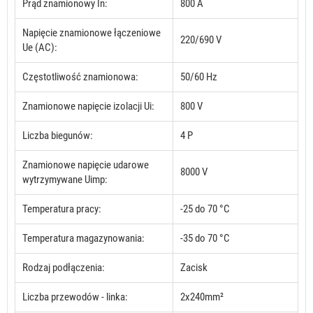
Prąd znamionowy In:
800 A
Napięcie znamionowe łączeniowe
220/690 V
Ue (AC):
Częstotliwość znamionowa:
50/60 Hz
Znamionowe napięcie izolacji Ui:
800 V
Liczba biegunów:
4 P
Znamionowe napięcie udarowe
8000 V
wytrzymywane Uimp:
Temperatura pracy:
-25 do 70 °C
Temperatura magazynowania:
-35 do 70 °C
Rodzaj podłączenia:
Zacisk
Liczba przewodów - linka:
2x240mm²