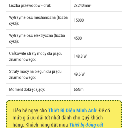
Liczba przewodów - drut:
2x240mm²
Wytrzymałość mechaniczna (liczba
15000
cykli):
Wytrzymałość elektryczna (liczba
4500
cykli):
Całkowite straty mocy dla prądu
148,8 W
znamionowego:
Straty mocy na biegun dla prądu
49,6 W
znamionowego:
Moment dokręcający:
65Nm
Liên hệ ngay cho
Thiết Bị Điện Minh Anh
! Để có
mức giá ưu đãi tốt nhất dành cho Quý khách
hàng. Khách hàng đặt mua
Thiết bị đóng cắt