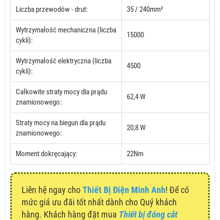
Liczba przewodów - drut:
35 / 240mm²
Wytrzymałość mechaniczna (liczba
15000
cykli):
Wytrzymałość elektryczna (liczba
4500
cykli):
Całkowite straty mocy dla prądu
62,4 W
znamionowego:
Straty mocy na biegun dla prądu
20,8 W
znamionowego:
Moment dokręcający:
22Nm
Liên hệ ngay cho
Thiết Bị Điện Minh Anh
! Để có
mức giá ưu đãi tốt nhất dành cho Quý khách
hàng. Khách hàng đặt mua
Thiết bị đóng cắt