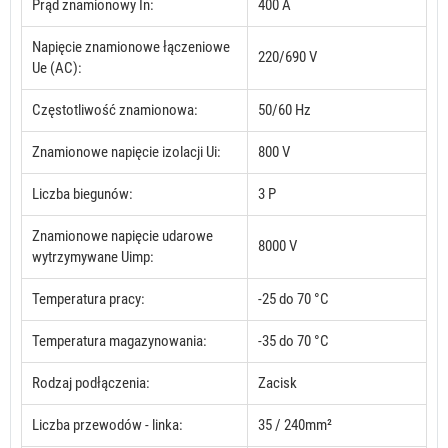
Prąd znamionowy In:
400 A
Napięcie znamionowe łączeniowe
220/690 V
Ue (AC):
Częstotliwość znamionowa:
50/60 Hz
Znamionowe napięcie izolacji Ui:
800 V
Liczba biegunów:
3 P
Znamionowe napięcie udarowe
8000 V
wytrzymywane Uimp:
Temperatura pracy:
-25 do 70 °C
Temperatura magazynowania:
-35 do 70 °C
Rodzaj podłączenia:
Zacisk
Liczba przewodów - linka:
35 / 240mm²