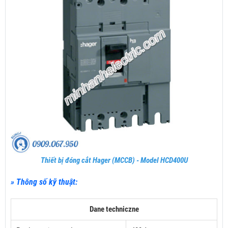
Thiết bị đóng cắt Hager (MCCB) - Model HCD400U
» Thông số kỹ thuật:
Dane techniczne