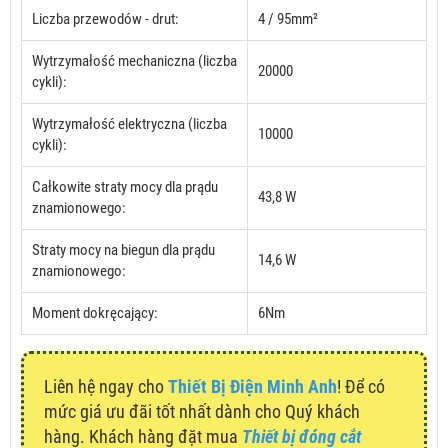
Liczba przewodów - drut:
4 / 95mm²
Wytrzymałość mechaniczna (liczba
20000
cykli):
Wytrzymałość elektryczna (liczba
10000
cykli):
Całkowite straty mocy dla prądu
43,8 W
znamionowego:
Straty mocy na biegun dla prądu
14,6 W
znamionowego:
Moment dokręcający:
6Nm
Liên hệ ngay cho
Thiết Bị Điện Minh Anh
! Để có
mức giá ưu đãi tốt nhất dành cho Quý khách
hàng. Khách hàng đặt mua
Thiết bị đóng cắt