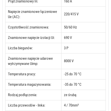
Prąd znamionowy In:
160 A
Napięcie znamionowe łączeniowe
220/415 V
Ue (AC):
Częstotliwość znamionowa:
50/60 Hz
Znamionowe napięcie izolacji Ui:
690 V
Liczba biegunów:
3 P
Znamionowe napięcie udarowe
8000 V
wytrzymywane Uimp:
Temperatura pracy:
-25 do 70 °C
Temperatura magazynowania:
-35 do 70 °C
Rodzaj podłączenia:
ze śrubą
Liczba przewodów - linka:
4 / 70mm²