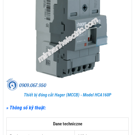
Thiết bị đóng cắt Hager (MCCB) - Model HCA160P
» Thông số kỹ thuật:
Dane techniczne