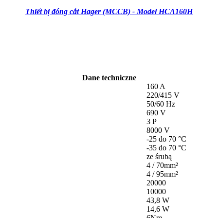
Thiết bị đóng cắt Hager (MCCB) - Model HCA160H
Dane techniczne
160 A
220/415 V
50/60 Hz
690 V
3 P
8000 V
-25 do 70 °C
-35 do 70 °C
ze śrubą
4 / 70mm²
4 / 95mm²
20000
10000
43,8 W
14,6 W
6Nm