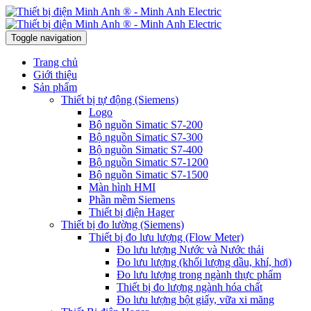
Toggle navigation
Trang chủ
Giới thiệu
Sản phẩm
Thiết bị tự động (Siemens)
Logo
Bộ nguồn Simatic S7-200
Bộ nguồn Simatic S7-300
Bộ nguồn Simatic S7-400
Bộ nguồn Simatic S7-1200
Bộ nguồn Simatic S7-1500
Màn hình HMI
Phần mềm Siemens
Thiết bị điện Hager
Thiết bị đo lường (Siemens)
Thiết bị đo lưu lượng (Flow Meter)
Đo lưu lượng Nước và Nước thải
Đo lưu lượng (khối lượng dầu, khí, hơi)
Đo lưu lượng trong ngành thực phẩm
Thiết bị đo lượng ngành hóa chất
Đo lưu lượng bột giấy, vữa xi măng