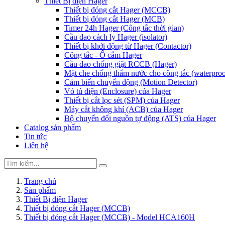
Thiết Bị điện Hager
Thiết bị đóng cắt Hager (MCCB)
Thiết bị đóng cắt Hager (MCB)
Timer 24h Hager (Công tắc thời gian)
Cầu dao cách ly Hager (isolator)
Thiết bị khởi động từ Hager (Contactor)
Công tắc - Ổ cắm Hager
Cầu dao chống giật RCCB (Hager)
Mặt che chống thấm nước cho công tắc (waterproo
Cảm biến chuyển động (Motion Detector)
Vỏ tủ điện (Enclosure) của Hager
Thiết bị cắt lọc sét (SPM) của Hager
Máy cắt không khí (ACB) của Hager
Bộ chuyển đổi nguồn tự động (ATS) của Hager
Catalog sản phẩm
Tin tức
Liên hệ
Trang chủ
Sản phẩm
Thiết Bị điện Hager
Thiết bị đóng cắt Hager (MCCB)
Thiết bị đóng cắt Hager (MCCB) - Model HCA160H