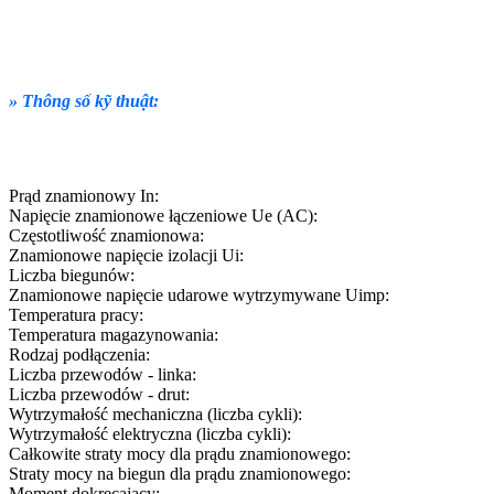
» Thông số kỹ thuật:
Prąd znamionowy In:
Napięcie znamionowe łączeniowe Ue (AC):
Częstotliwość znamionowa:
Znamionowe napięcie izolacji Ui:
Liczba biegunów:
Znamionowe napięcie udarowe wytrzymywane Uimp:
Temperatura pracy:
Temperatura magazynowania:
Rodzaj podłączenia:
Liczba przewodów - linka:
Liczba przewodów - drut:
Wytrzymałość mechaniczna (liczba cykli):
Wytrzymałość elektryczna (liczba cykli):
Całkowite straty mocy dla prądu znamionowego:
Straty mocy na biegun dla prądu znamionowego:
Moment dokręcający: