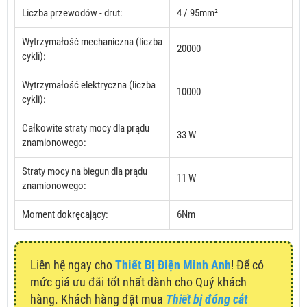
Liczba przewodów - drut:
4 / 95mm²
Wytrzymałość mechaniczna (liczba
20000
cykli):
Wytrzymałość elektryczna (liczba
10000
cykli):
Całkowite straty mocy dla prądu
33 W
znamionowego:
Straty mocy na biegun dla prądu
11 W
znamionowego:
Moment dokręcający:
6Nm
Liên hệ ngay cho
Thiết Bị Điện Minh Anh
! Để có
mức giá ưu đãi tốt nhất dành cho Quý khách
hàng. Khách hàng đặt mua
Thiết bị đóng cắt