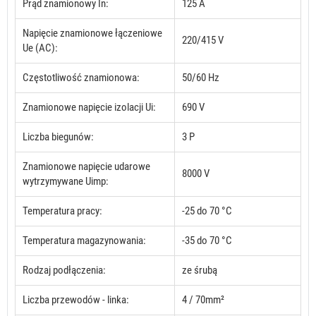
Prąd znamionowy In:
125 A
Napięcie znamionowe łączeniowe
220/415 V
Ue (AC):
Częstotliwość znamionowa:
50/60 Hz
Znamionowe napięcie izolacji Ui:
690 V
Liczba biegunów:
3 P
Znamionowe napięcie udarowe
8000 V
wytrzymywane Uimp:
Temperatura pracy:
-25 do 70 °C
Temperatura magazynowania:
-35 do 70 °C
Rodzaj podłączenia:
ze śrubą
Liczba przewodów - linka:
4 / 70mm²