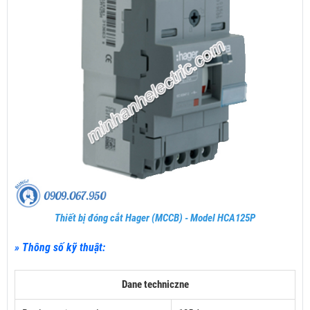
Thiết bị đóng cắt Hager (MCCB) - Model HCA125P
» Thông số kỹ thuật:
Dane techniczne