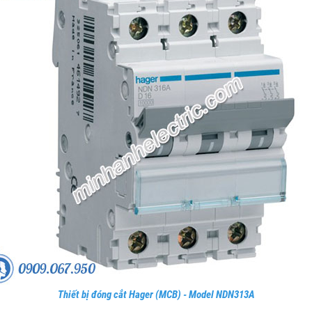
Thiết bị đóng cắt Hager (MCB) - Model NDN313A