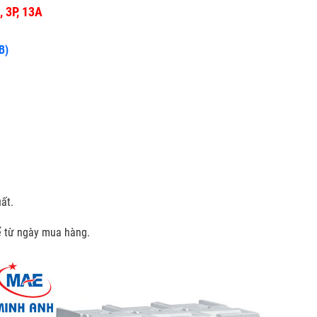
 3P, 13A
B)
ất.
kể từ ngày mua hàng.