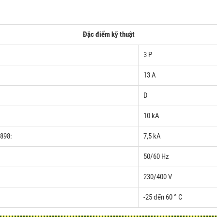
Đặc điểm kỹ thuật
3 P
13 A
D
10 kA
0898:
7,5 kA
50/60 Hz
230/400 V
-25 đến 60 ° C