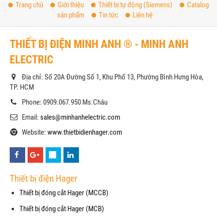
Trang chủ
Giới thiệu
Thiết bị tự động (Siemens)
Catalog
sản phẩm
Tin tức
Liên hệ
THIẾT BỊ ĐIỆN MINH ANH ® - MINH ANH
ELECTRIC
Địa chỉ: Số 20A Đường Số 1, Khu Phố 13, Phường Bình Hưng Hòa,
TP. HCM
Phone: 0909.067.950 Ms.Châu
Email:
sales@minhanhelectric.com
Website:
www.thietbidienhager.com
Thiết bị điện Hager
Thiết bị đóng cắt Hager (MCCB)
Thiết bị đóng cắt Hager (MCB)