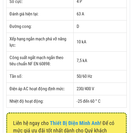
Số cực:
4 P
Đánh giá hiện tại:
63 A
Đường cong:
D
Xếp hạng ngắn mạch phá vỡ năng
10 kA
lực:
Công suất ngắt mạch ngắn theo
7,5 kA
tiêu chuẩn NF EN 60898:
Tần số:
50/60 Hz
Điện áp AC hoạt động định mức:
230/400 V
Nhiệt độ hoạt động:
-25 đến 60 ° C
Liên hệ ngay cho
Thiết Bị Điện Minh Anh
! Để có
mức giá ưu đãi tốt nhất dành cho Quý khách