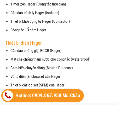
Timer 24h Hager (Công tắc thời gian)
Cầu dao cách ly Hager (isolator)
Thiết bị khởi động từ Hager (Contactor)
Công tắc - Ổ cắm Hager
Thiết bị điện Hager
Cầu dao chống giật RCCB (Hager)
Mặt che chống thấm nước cho công tắc (waterproof)
Cảm biến chuyển động (Motion Detector)
Vỏ tủ điện (Enclosure) của Hager
Thiết bị cắt lọc sét (SPM) của Hager
Máy cắt không khí (ACB) của Hager
Hotline: 0909.067.950 Ms.Châu
Copyright© 2021
Designed By
GianHangVN