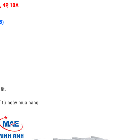
 4P, 10A
B)
ất.
kể từ ngày mua hàng.