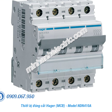
Thiết bị đóng cắt Hager (MCB) - Model NDN410A