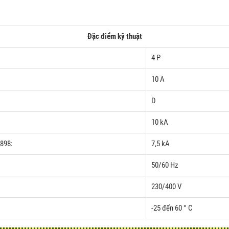
Đặc điểm kỹ thuật
4 P
10 A
D
10 kA
0898:
7,5 kA
50/60 Hz
230/400 V
-25 đến 60 ° C