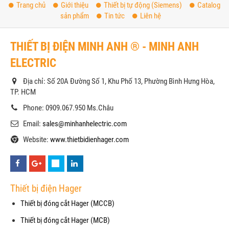
Trang chủ
Giới thiệu
Thiết bị tự động (Siemens)
Catalog
sản phẩm
Tin tức
Liên hệ
THIẾT BỊ ĐIỆN MINH ANH ® - MINH ANH
ELECTRIC
Địa chỉ: Số 20A Đường Số 1, Khu Phố 13, Phường Bình Hưng Hòa,
TP. HCM
Phone: 0909.067.950 Ms.Châu
Email:
sales@minhanhelectric.com
Website:
www.thietbidienhager.com
Thiết bị điện Hager
Thiết bị đóng cắt Hager (MCCB)
Thiết bị đóng cắt Hager (MCB)