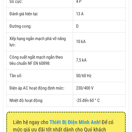
Số cực:
4 P
Đánh giá hiện tại:
13 A
Đường cong:
D
Xếp hạng ngắn mạch phá vỡ năng
10 kA
lực:
Công suất ngắt mạch ngắn theo
7,5 kA
tiêu chuẩn NF EN 60898:
Tần số:
50/60 Hz
Điện áp AC hoạt động định mức:
230/400 V
Nhiệt độ hoạt động:
-25 đến 60 ° C
Liên hệ ngay cho
Thiết Bị Điện Minh Anh
! Để có
mức giá ưu đãi tốt nhất dành cho Quý khách