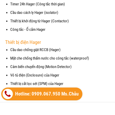
Timer 24h Hager (Công tắc thời gian)
Cầu dao cách ly Hager (isolator)
Thiết bị khởi động từ Hager (Contactor)
Công tắc - Ổ cắm Hager
Thiết bị điện Hager
Cầu dao chống giật RCCB (Hager)
Mặt che chống thấm nước cho công tắc (waterproof)
Cảm biến chuyển động (Motion Detector)
Vỏ tủ điện (Enclosure) của Hager
Thiết bị cắt lọc sét (SPM) của Hager
Máy cắt không khí (ACB) của Hager
Hotline: 0909.067.950 Ms.Châu
Copyright© 2021
Designed By
GianHangVN