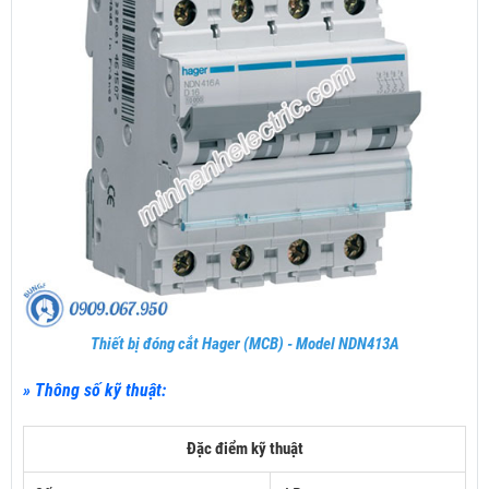
Thiết bị đóng cắt Hager (MCB) - Model NDN413A
» Thông số kỹ thuật:
Đặc điểm kỹ thuật