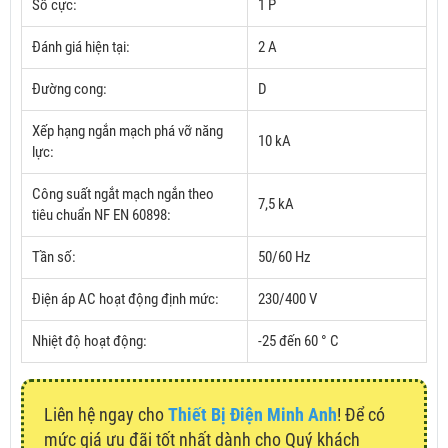
Số cực:
1 P
Đánh giá hiện tại:
2 A
Đường cong:
D
Xếp hạng ngắn mạch phá vỡ năng
10 kA
lực:
Công suất ngắt mạch ngắn theo
7,5 kA
tiêu chuẩn NF EN 60898:
Tần số:
50/60 Hz
Điện áp AC hoạt động định mức:
230/400 V
Nhiệt độ hoạt động:
-25 đến 60 ° C
Liên hệ ngay cho
Thiết Bị Điện Minh Anh
! Để có
mức giá ưu đãi tốt nhất dành cho Quý khách