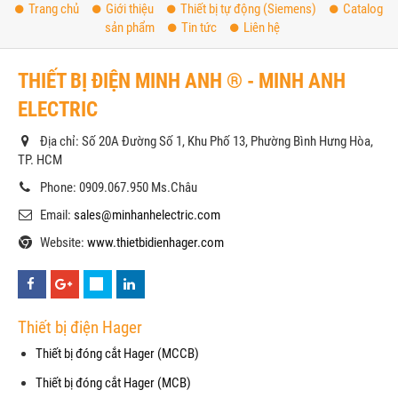
Trang chủ
Giới thiệu
Thiết bị tự động (Siemens)
Catalog
sản phẩm
Tin tức
Liên hệ
THIẾT BỊ ĐIỆN MINH ANH ® - MINH ANH
ELECTRIC
Địa chỉ: Số 20A Đường Số 1, Khu Phố 13, Phường Bình Hưng Hòa,
TP. HCM
Phone: 0909.067.950 Ms.Châu
Email:
sales@minhanhelectric.com
Website:
www.thietbidienhager.com
Thiết bị điện Hager
Thiết bị đóng cắt Hager (MCCB)
Thiết bị đóng cắt Hager (MCB)