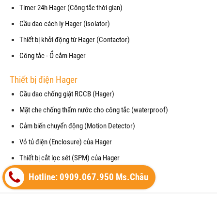
Timer 24h Hager (Công tắc thời gian)
Cầu dao cách ly Hager (isolator)
Thiết bị khởi động từ Hager (Contactor)
Công tắc - Ổ cắm Hager
Thiết bị điện Hager
Cầu dao chống giật RCCB (Hager)
Mặt che chống thấm nước cho công tắc (waterproof)
Cảm biến chuyển động (Motion Detector)
Vỏ tủ điện (Enclosure) của Hager
Thiết bị cắt lọc sét (SPM) của Hager
Máy cắt không khí (ACB) của Hager
Hotline: 0909.067.950 Ms.Châu
Copyright© 2021
Designed By
GianHangVN