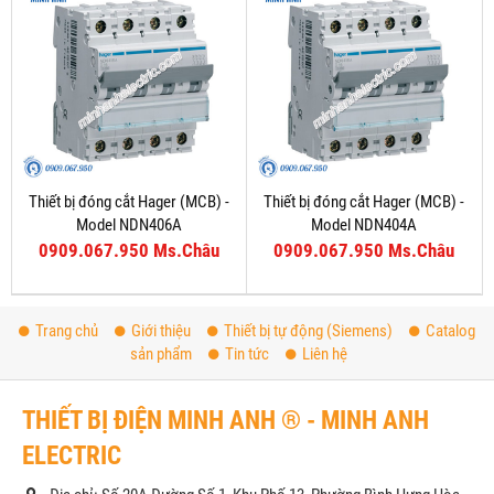
Thiết bị đóng cắt Hager (MCB) -
Thiết bị đóng cắt Hager (MCB) -
Model NDN406A
Model NDN404A
0909.067.950 Ms.Châu
0909.067.950 Ms.Châu
Trang chủ
Giới thiệu
Thiết bị tự động (Siemens)
Catalog
sản phẩm
Tin tức
Liên hệ
THIẾT BỊ ĐIỆN MINH ANH ® - MINH ANH
ELECTRIC