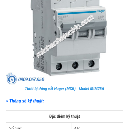
Thiết bị đóng cắt Hager (MCB) - Model MU425A
» Thông số kỹ thuật:
Đặc điểm kỹ thuật
Số cực:
4 P