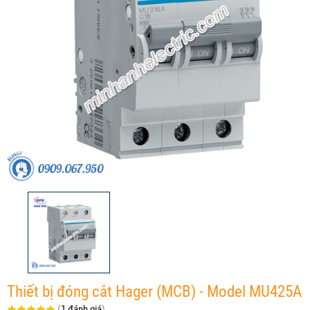
Thiết bị đóng cắt Hager (MCB) - Model MU425A
(
1 đánh giá
)