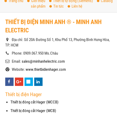
Trang chủ
Giới thiệu
Thiết bị tự động (Siemens)
Catalog
sản phẩm
Tin tức
Liên hệ
THIẾT BỊ ĐIỆN MINH ANH ® - MINH ANH
ELECTRIC
Địa chỉ: Số 20A Đường Số 1, Khu Phố 13, Phường Bình Hưng Hòa,
TP. HCM
Phone: 0909.067.950 Ms.Châu
Email:
sales@minhanhelectric.com
Website:
www.thietbidienhager.com
Thiết bị điện Hager
Thiết bị đóng cắt Hager (MCCB)
Thiết bị đóng cắt Hager (MCB)