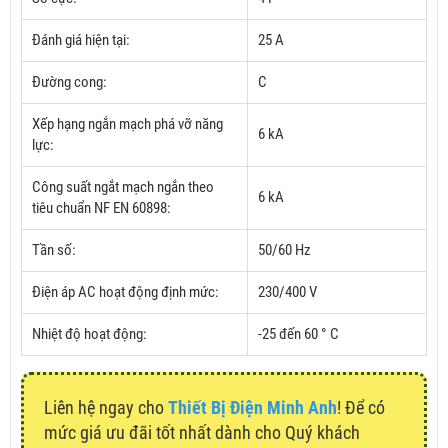
Đánh giá hiện tại:
25 A
Đường cong:
C
Xếp hạng ngắn mạch phá vỡ năng
6 kA
lực:
Công suất ngắt mạch ngắn theo
6 kA
tiêu chuẩn NF EN 60898:
Tần số:
50/60 Hz
Điện áp AC hoạt động định mức:
230/400 V
Nhiệt độ hoạt động:
-25 đến 60 ° C
Liên hệ ngay cho
Thiết Bị Điện Minh Anh
! Để có
mức giá ưu đãi tốt nhất dành cho Quý khách