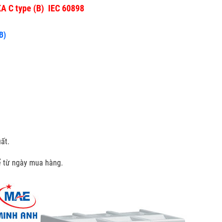
KA C type (B) IEC 60898
B)
ất.
kể từ ngày mua hàng.