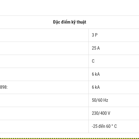
Đặc điểm kỹ thuật
3 P
25 A
C
6 kA
0898:
6 kA
50/60 Hz
230/400 V
-25 đến 60 ° C