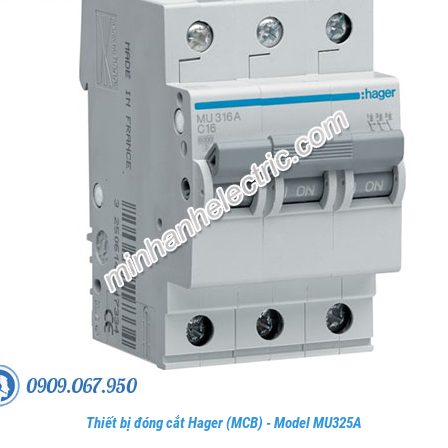
Thiết bị đóng cắt Hager (MCB) - Model MU325A