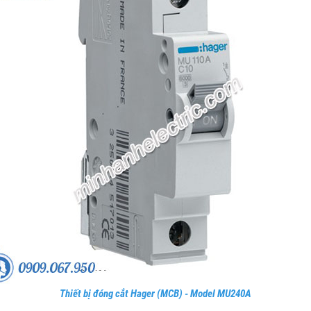
Thiết bị đóng cắt Hager (MCB) - Model MU240A