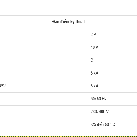
Đặc điểm kỹ thuật
2 P
40 A
C
6 kA
0898:
6 kA
50/60 Hz
230/400 V
-25 đến 60 ° C