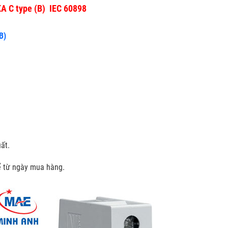
KA C type (B) IEC 60898
B)
ất.
kể từ ngày mua hàng.