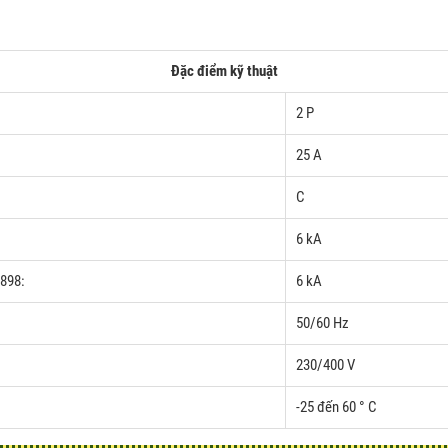
Đặc điểm kỹ thuật
2 P
25 A
C
6 kA
0898:
6 kA
50/60 Hz
230/400 V
-25 đến 60 ° C