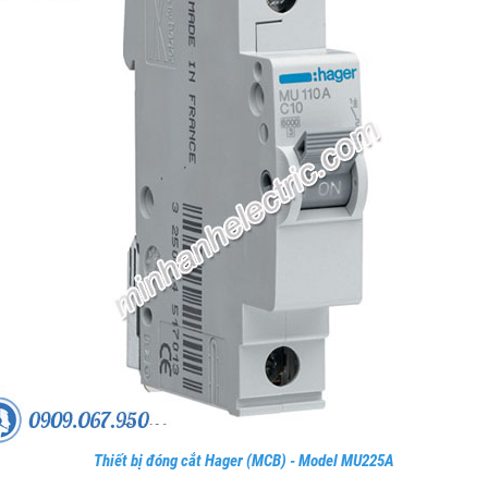
Thiết bị đóng cắt Hager (MCB) - Model MU225A