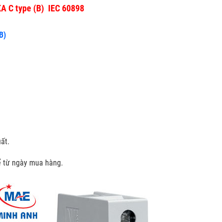
KA C type (B) IEC 60898
B)
ất.
kể từ ngày mua hàng.