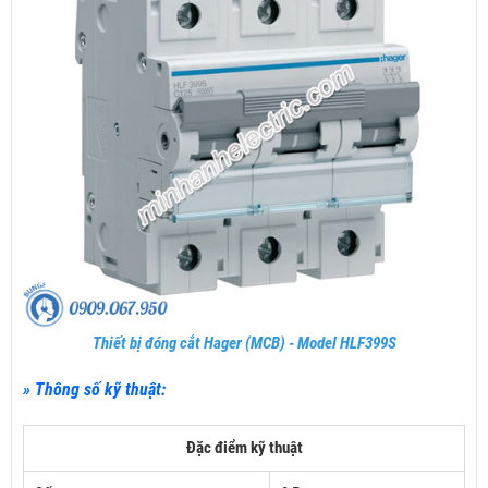
Thiết bị đóng cắt Hager (MCB) - Model HLF399S
» Thông số kỹ thuật:
Đặc điểm kỹ thuật