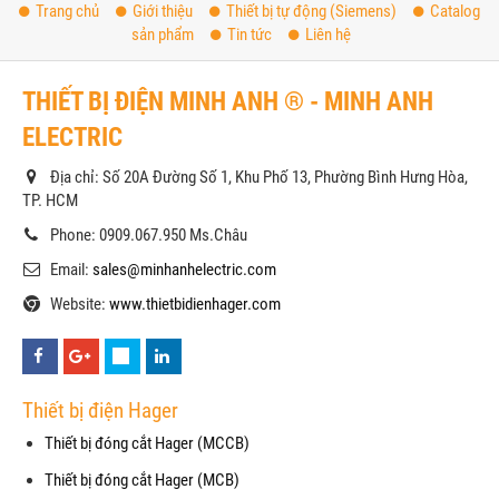
Trang chủ
Giới thiệu
Thiết bị tự động (Siemens)
Catalog
sản phẩm
Tin tức
Liên hệ
THIẾT BỊ ĐIỆN MINH ANH ® - MINH ANH
ELECTRIC
Địa chỉ: Số 20A Đường Số 1, Khu Phố 13, Phường Bình Hưng Hòa,
TP. HCM
Phone: 0909.067.950 Ms.Châu
Email:
sales@minhanhelectric.com
Website:
www.thietbidienhager.com
Thiết bị điện Hager
Thiết bị đóng cắt Hager (MCCB)
Thiết bị đóng cắt Hager (MCB)