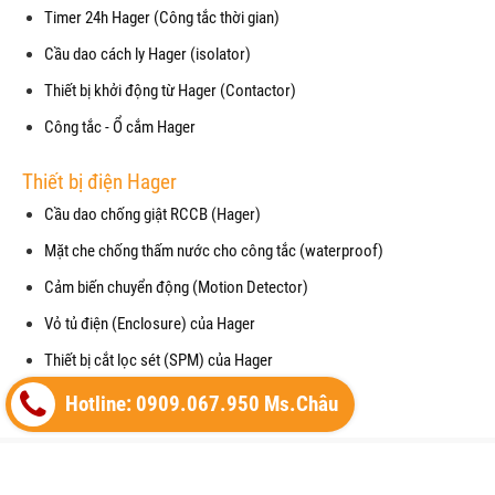
Timer 24h Hager (Công tắc thời gian)
Cầu dao cách ly Hager (isolator)
Thiết bị khởi động từ Hager (Contactor)
Công tắc - Ổ cắm Hager
Thiết bị điện Hager
Cầu dao chống giật RCCB (Hager)
Mặt che chống thấm nước cho công tắc (waterproof)
Cảm biến chuyển động (Motion Detector)
Vỏ tủ điện (Enclosure) của Hager
Thiết bị cắt lọc sét (SPM) của Hager
Máy cắt không khí (ACB) của Hager
Hotline: 0909.067.950 Ms.Châu
Copyright© 2021
Designed By
GianHangVN