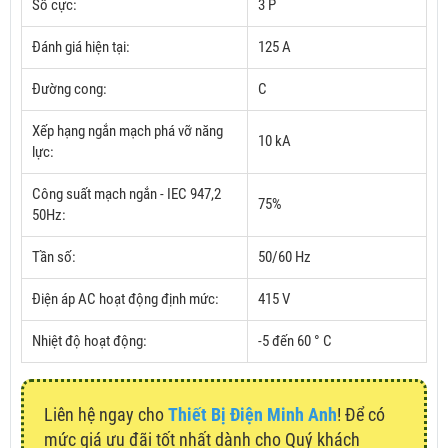
Số cực:
3 P
Đánh giá hiện tại:
125 A
Đường cong:
C
Xếp hạng ngắn mạch phá vỡ năng
10 kA
lực:
Công suất mạch ngắn - IEC 947,2
75%
50Hz:
Tần số:
50/60 Hz
Điện áp AC hoạt động định mức:
415 V
Nhiệt độ hoạt động:
-5 đến 60 ° C
Liên hệ ngay cho
Thiết Bị Điện Minh Anh
! Để có
mức giá ưu đãi tốt nhất dành cho Quý khách