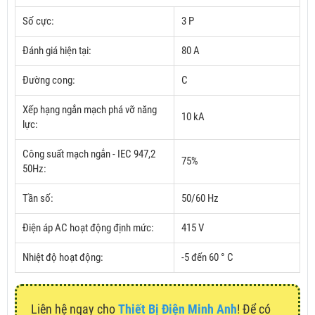
Số cực:
3 P
Đánh giá hiện tại:
80 A
Đường cong:
C
Xếp hạng ngắn mạch phá vỡ năng
10 kA
lực:
Công suất mạch ngắn - IEC 947,2
75%
50Hz:
Tần số:
50/60 Hz
Điện áp AC hoạt động định mức:
415 V
Nhiệt độ hoạt động:
-5 đến 60 ° C
Liên hệ ngay cho
Thiết Bị Điện Minh Anh
! Để có