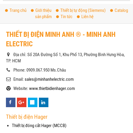
Trang chủ
Giới thiệu
Thiết bị tự động (Siemens)
Catalog
sản phẩm
Tin tức
Liên hệ
THIẾT BỊ ĐIỆN MINH ANH ® - MINH ANH
ELECTRIC
Địa chỉ: Số 20A Đường Số 1, Khu Phố 13, Phường Bình Hưng Hòa,
TP. HCM
Phone: 0909.067.950 Ms.Châu
Email:
sales@minhanhelectric.com
Website:
www.thietbidienhager.com
Thiết bị điện Hager
Thiết bị đóng cắt Hager (MCCB)