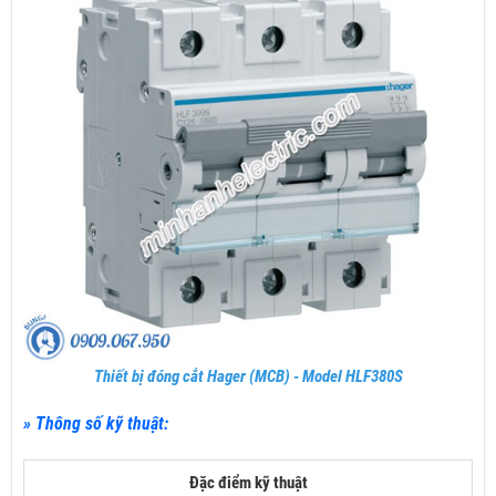
Thiết bị đóng cắt Hager (MCB) - Model HLF380S
» Thông số kỹ thuật:
Đặc điểm kỹ thuật