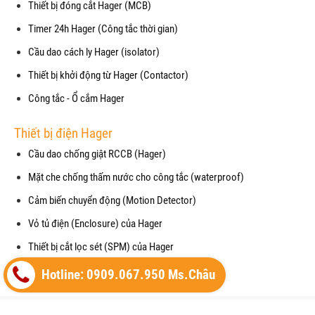
Thiết bị đóng cắt Hager (MCB)
Timer 24h Hager (Công tắc thời gian)
Cầu dao cách ly Hager (isolator)
Thiết bị khởi động từ Hager (Contactor)
Công tắc - Ổ cắm Hager
Thiết bị điện Hager
Cầu dao chống giật RCCB (Hager)
Mặt che chống thấm nước cho công tắc (waterproof)
Cảm biến chuyển động (Motion Detector)
Vỏ tủ điện (Enclosure) của Hager
Thiết bị cắt lọc sét (SPM) của Hager
Máy cắt không khí (ACB) của Hager
Hotline: 0909.067.950 Ms.Châu
Copyright© 2021