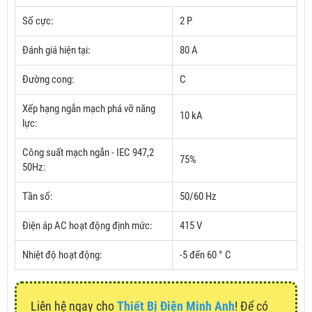
Số cực:
2 P
Đánh giá hiện tại:
80 A
Đường cong:
C
Xếp hạng ngắn mạch phá vỡ năng
10 kA
lực:
Công suất mạch ngắn - IEC 947,2
75%
50Hz:
Tần số:
50/60 Hz
Điện áp AC hoạt động định mức:
415 V
Nhiệt độ hoạt động:
-5 đến 60 ° C
Liên hệ ngay cho
Thiết Bị Điện Minh Anh
! Để có