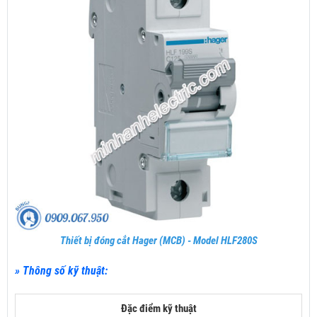
Thiết bị đóng cắt Hager (MCB) - Model HLF280S
» Thông số kỹ thuật:
Đặc điểm kỹ thuật