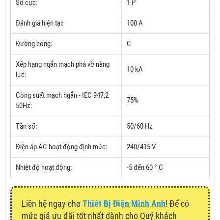
Số cực:
1 P
Đánh giá hiện tại:
100 A
Đường cong:
C
Xếp hạng ngắn mạch phá vỡ năng
10 kA
lực:
Công suất mạch ngắn - IEC 947,2
75%
50Hz:
Tần số:
50/60 Hz
Điện áp AC hoạt động định mức:
240/415 V
Nhiệt độ hoạt động:
-5 đến 60 ° C
Liên hệ ngay cho
Thiết Bị Điện Minh Anh
! Để có
mức giá ưu đãi tốt nhất dành cho Quý khách