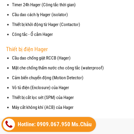
Timer 24h Hager (Công tắc thời gian)
Cầu dao cách ly Hager (isolator)
Thiết bị khởi động từ Hager (Contactor)
Công tắc - Ổ cắm Hager
Thiết bị điện Hager
Cầu dao chống giật RCCB (Hager)
Mặt che chống thấm nước cho công tắc (waterproof)
Cảm biến chuyển động (Motion Detector)
Vỏ tủ điện (Enclosure) của Hager
Thiết bị cắt lọc sét (SPM) của Hager
Máy cắt không khí (ACB) của Hager
Copyright© 2021
Hotline: 0909.067.950 Ms.Châu
Designed By
GianHangVN