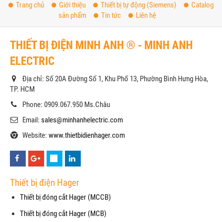
Trang chủ
Giới thiệu
Thiết bị tự động (Siemens)
Catalog
sản phẩm
Tin tức
Liên hệ
THIẾT BỊ ĐIỆN MINH ANH ® - MINH ANH
ELECTRIC
Địa chỉ: Số 20A Đường Số 1, Khu Phố 13, Phường Bình Hưng Hòa,
TP. HCM
Phone: 0909.067.950 Ms.Châu
Email:
sales@minhanhelectric.com
Website:
www.thietbidienhager.com
Thiết bị điện Hager
Thiết bị đóng cắt Hager (MCCB)
Thiết bị đóng cắt Hager (MCB)