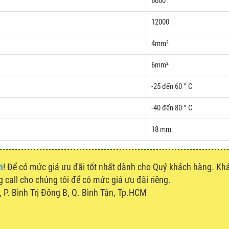
6000
12000
4mm²
6mm²
-25 đến 60 ° C
-40 đến 80 ° C
18 mm
h
! Để có mức giá ưu đãi tốt nhất dành cho Quý khách hàng. K
g call cho chúng tôi để có mức giá ưu đãi riêng.
P. Bình Trị Đông B, Q. Bình Tân, Tp.HCM
u