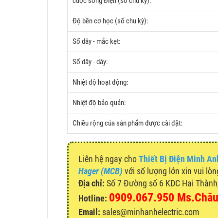
cuộc sống Điện (số chu kỳ):
Độ bền cơ học (số chu kỳ):
Số dây - mắc kẹt:
Số dây - dây:
Nhiệt độ hoạt động:
Nhiệt độ bảo quản:
Chiều rộng của sản phẩm được cài đặt:
Liên hệ ngay cho
Thiết Bị Điện Minh An
Hager (MCB)
với số lượng lớn xin vui lòn
Địa chỉ:
Số 7 Đường số 6 KDC Hai Thành, 
0909.067.950 Ms.Châ
Hotline:
Email:
sales@minhanhelectric.com