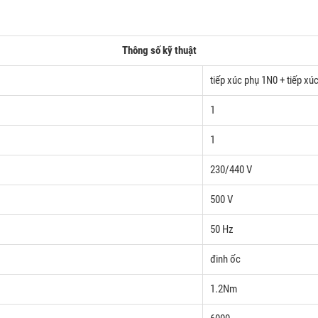
Thông số kỹ thuật
tiếp xúc phụ 1N0 + tiếp 
1
1
230/440 V
500 V
50 Hz
đinh ốc
1.2Nm