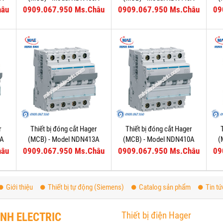
hâu
0909.067.950 Ms.Châu
0909.067.950 Ms.Châu
09
r
Thiết bị đóng cắt Hager
Thiết bị đóng cắt Hager
6A
(MCB) - Model NDN413A
(MCB) - Model NDN410A
(
hâu
0909.067.950 Ms.Châu
0909.067.950 Ms.Châu
09
Giới thiệu
Thiết bị tự động (Siemens)
Catalog sản phẩm
Tin tứ
Thiết bị điện Hager
ANH ELECTRIC