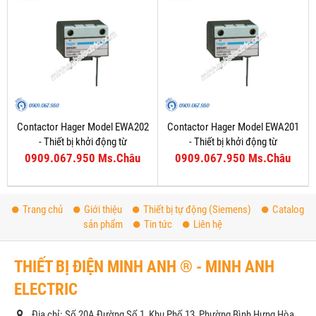
Contactor Hager Model EWA202
Contactor Hager Model EWA201
- Thiết bị khởi động từ
- Thiết bị khởi động từ
0909.067.950 Ms.Châu
0909.067.950 Ms.Châu
Trang chủ
Giới thiệu
Thiết bị tự động (Siemens)
Catalog
sản phẩm
Tin tức
Liên hệ
THIẾT BỊ ĐIỆN MINH ANH ® - MINH ANH
ELECTRIC
Địa chỉ: Số 20A Đường Số 1, Khu Phố 13, Phường Bình Hưng Hòa,