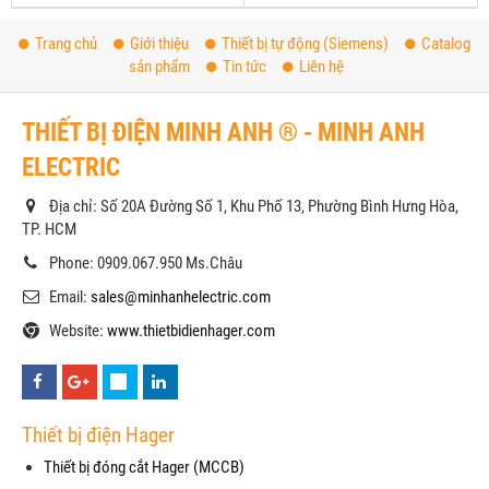
Trang chủ
Giới thiệu
Thiết bị tự động (Siemens)
Catalog
sản phẩm
Tin tức
Liên hệ
THIẾT BỊ ĐIỆN MINH ANH ® - MINH ANH
ELECTRIC
Địa chỉ: Số 20A Đường Số 1, Khu Phố 13, Phường Bình Hưng Hòa,
TP. HCM
Phone: 0909.067.950 Ms.Châu
Email:
sales@minhanhelectric.com
Website:
www.thietbidienhager.com
Thiết bị điện Hager
Thiết bị đóng cắt Hager (MCCB)