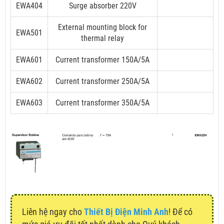
EWA404
Surge absorber 220V
External mounting block for
EWA501
thermal relay
EWA601
Current transformer 150A/5A
EWA602
Current transformer 250A/5A
EWA603
Current transformer 350A/5A
Liên hệ ngay cho
Thiết Bị Điện Minh Anh
! Để có