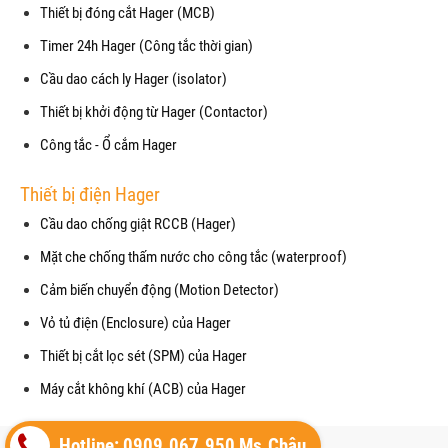
Thiết bị đóng cắt Hager (MCB)
Timer 24h Hager (Công tắc thời gian)
Cầu dao cách ly Hager (isolator)
Thiết bị khởi động từ Hager (Contactor)
Công tắc - Ổ cắm Hager
Thiết bị điện Hager
Cầu dao chống giật RCCB (Hager)
Mặt che chống thấm nước cho công tắc (waterproof)
Cảm biến chuyển động (Motion Detector)
Vỏ tủ điện (Enclosure) của Hager
Thiết bị cắt lọc sét (SPM) của Hager
Máy cắt không khí (ACB) của Hager
Copyright© 2021
Hotline: 0909.067.950 Ms.Châu