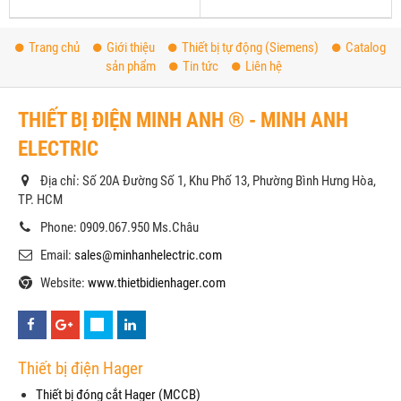
Trang chủ
Giới thiệu
Thiết bị tự động (Siemens)
Catalog
sản phẩm
Tin tức
Liên hệ
THIẾT BỊ ĐIỆN MINH ANH ® - MINH ANH
ELECTRIC
Địa chỉ: Số 20A Đường Số 1, Khu Phố 13, Phường Bình Hưng Hòa,
TP. HCM
Phone: 0909.067.950 Ms.Châu
Email:
sales@minhanhelectric.com
Website:
www.thietbidienhager.com
Thiết bị điện Hager
Thiết bị đóng cắt Hager (MCCB)