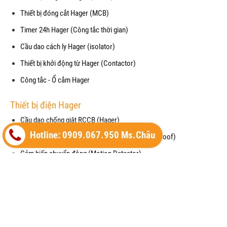
Thiết bị đóng cắt Hager (MCB)
Timer 24h Hager (Công tắc thời gian)
Cầu dao cách ly Hager (isolator)
Thiết bị khởi động từ Hager (Contactor)
Công tắc - Ổ cắm Hager
Thiết bị điện Hager
Cầu dao chống giật RCCB (Hager)
Hotline: 0909.067.950 Ms.Châu
Mặt che chống thấm nước cho công tắc (waterproof)
Cảm biến chuyển động (Motion Detector)
Vỏ tủ điện (Enclosure) của Hager
Thiết bị cắt lọc sét (SPM) của Hager
Máy cắt không khí (ACB) của Hager