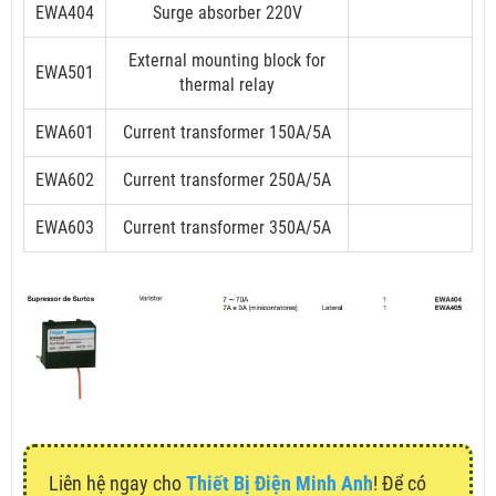
EWA404
Surge absorber 220V
External mounting block for
EWA501
thermal relay
EWA601
Current transformer 150A/5A
EWA602
Current transformer 250A/5A
EWA603
Current transformer 350A/5A
Liên hệ ngay cho
Thiết Bị Điện Minh Anh
! Để có