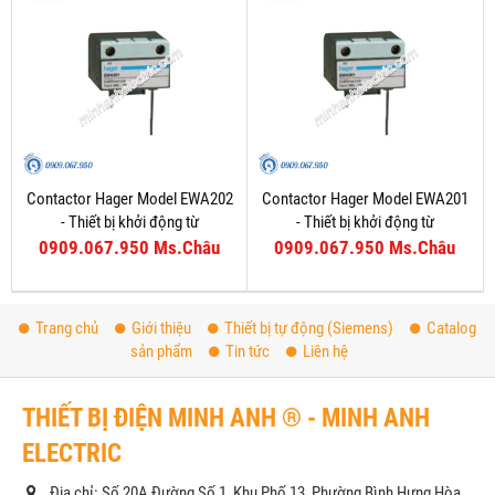
Contactor Hager Model EWA202
Contactor Hager Model EWA201
- Thiết bị khởi động từ
- Thiết bị khởi động từ
0909.067.950 Ms.Châu
0909.067.950 Ms.Châu
Trang chủ
Giới thiệu
Thiết bị tự động (Siemens)
Catalog
sản phẩm
Tin tức
Liên hệ
THIẾT BỊ ĐIỆN MINH ANH ® - MINH ANH
ELECTRIC
Địa chỉ: Số 20A Đường Số 1, Khu Phố 13, Phường Bình Hưng Hòa,