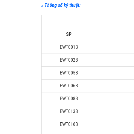
» Thông số kỹ thuật:
SP
EWT001B
EWT002B
EWT005B
EWT006B
EWT008B
EWT013B
EWT016B