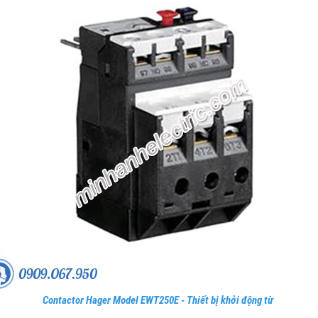
Contactor Hager Model EWT250E - Thiết bị khởi động từ