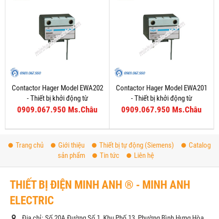
Contactor Hager Model EWA202
Contactor Hager Model EWA201
- Thiết bị khởi động từ
- Thiết bị khởi động từ
0909.067.950 Ms.Châu
0909.067.950 Ms.Châu
Trang chủ
Giới thiệu
Thiết bị tự động (Siemens)
Catalog
sản phẩm
Tin tức
Liên hệ
THIẾT BỊ ĐIỆN MINH ANH ® - MINH ANH
ELECTRIC
Địa chỉ: Số 20A Đường Số 1, Khu Phố 13, Phường Bình Hưng Hòa,