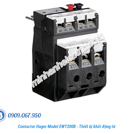
Contactor Hager Model EWT200B - Thiết bị khởi động từ