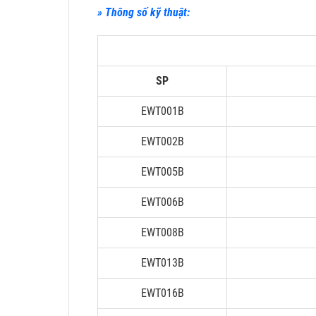
» Thông số kỹ thuật:
SP
EWT001B
EWT002B
EWT005B
EWT006B
EWT008B
EWT013B
EWT016B