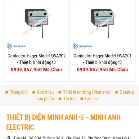
Contactor Hager Model EWA202
Contactor Hager Model EWA201
- Thiết bị khởi động từ
- Thiết bị khởi động từ
0909.067.950 Ms.Châu
0909.067.950 Ms.Châu
Trang chủ
Giới thiệu
Thiết bị tự động (Siemens)
Catalog
sản phẩm
Tin tức
Liên hệ
THIẾT BỊ ĐIỆN MINH ANH ® - MINH ANH
ELECTRIC
Địa chỉ: Số 20A Đường Số 1, Khu Phố 13, Phường Bình Hưng Hòa,