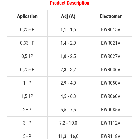
Product Description
Aplication
Adj (A)
Electromar
0,25HP
1,1 - 1,6
EWR015A
0,33HP
1,4 - 2,0
EWR021A
0,5HP
1,8 - 2,5
EWR027A
0,75HP
2,3 - 3,2
EWR036A
1HP
2,9 - 4,0
EWR050A
1,5HP
4,5 - 6,3
EWR060A
2HP
5,5 - 7,5
EWR085A
3HP
7,2 - 10,0
EWR112A
5HP
11,3 - 16,0
EWR118A