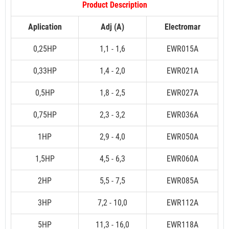
Product Description
Aplication
Adj (A)
Electromar
0,25HP
1,1 - 1,6
EWR015A
0,33HP
1,4 - 2,0
EWR021A
0,5HP
1,8 - 2,5
EWR027A
0,75HP
2,3 - 3,2
EWR036A
1HP
2,9 - 4,0
EWR050A
1,5HP
4,5 - 6,3
EWR060A
2HP
5,5 - 7,5
EWR085A
3HP
7,2 - 10,0
EWR112A
5HP
11,3 - 16,0
EWR118A