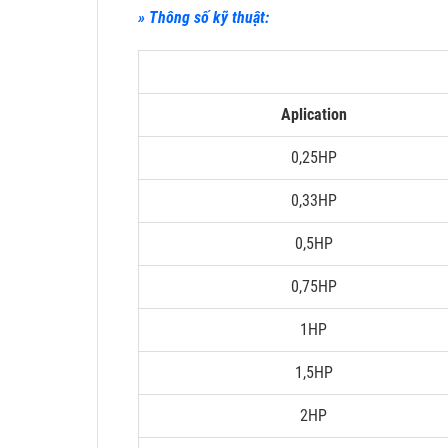
» Thông số kỹ thuật:
Aplication
0,25HP
0,33HP
0,5HP
0,75HP
1HP
1,5HP
2HP