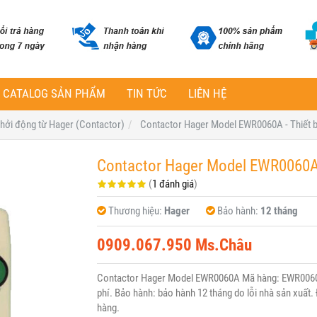
CATALOG SẢN PHẨM
TIN TỨC
LIÊN HỆ
 khởi động từ Hager (Contactor)
Contactor Hager Model EWR0060A - Thiết b
Contactor Hager Model EWR0060A -
(
1 đánh giá
)
Thương hiệu:
Hager
Bảo hành:
12 tháng
0909.067.950 Ms.Châu
Contactor Hager Model EWR0060A Mã hàng: EWR0060A
phí. Bảo hành: bảo hành 12 tháng do lỗi nhà sản xuất. 
hàng.