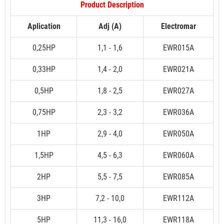
Product Description
Aplication
Adj (A)
Electromar
0,25HP
1,1 - 1,6
EWR015A
0,33HP
1,4 - 2,0
EWR021A
0,5HP
1,8 - 2,5
EWR027A
0,75HP
2,3 - 3,2
EWR036A
1HP
2,9 - 4,0
EWR050A
1,5HP
4,5 - 6,3
EWR060A
2HP
5,5 - 7,5
EWR085A
3HP
7,2 - 10,0
EWR112A
5HP
11,3 - 16,0
EWR118A