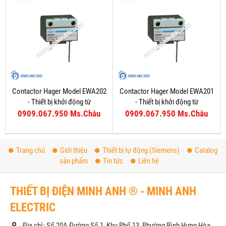
Contactor Hager Model EWA202
Contactor Hager Model EWA201
- Thiết bị khởi động từ
- Thiết bị khởi động từ
0909.067.950 Ms.Châu
0909.067.950 Ms.Châu
Trang chủ
Giới thiệu
Thiết bị tự động (Siemens)
Catalog
sản phẩm
Tin tức
Liên hệ
THIẾT BỊ ĐIỆN MINH ANH ® - MINH ANH
ELECTRIC
Địa chỉ: Số 20A Đường Số 1, Khu Phố 13, Phường Bình Hưng Hòa,