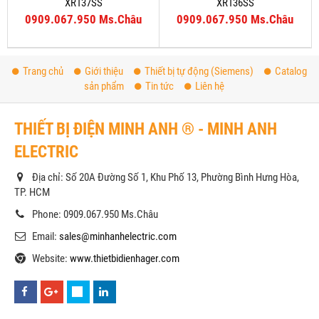
XR137SS
XR136SS
0909.067.950 Ms.Châu
0909.067.950 Ms.Châu
Trang chủ
Giới thiệu
Thiết bị tự động (Siemens)
Catalog
sản phẩm
Tin tức
Liên hệ
THIẾT BỊ ĐIỆN MINH ANH ® - MINH ANH
ELECTRIC
Địa chỉ: Số 20A Đường Số 1, Khu Phố 13, Phường Bình Hưng Hòa,
TP. HCM
Phone: 0909.067.950 Ms.Châu
Email:
sales@minhanhelectric.com
Website:
www.thietbidienhager.com