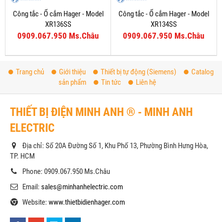
Công tắc - Ổ cắm Hager - Model
Công tắc - Ổ cắm Hager - Model
XR136SS
XR134SS
0909.067.950 Ms.Châu
0909.067.950 Ms.Châu
Trang chủ
Giới thiệu
Thiết bị tự động (Siemens)
Catalog
sản phẩm
Tin tức
Liên hệ
THIẾT BỊ ĐIỆN MINH ANH ® - MINH ANH
ELECTRIC
Địa chỉ: Số 20A Đường Số 1, Khu Phố 13, Phường Bình Hưng Hòa,
TP. HCM
Phone: 0909.067.950 Ms.Châu
Email:
sales@minhanhelectric.com
Website:
www.thietbidienhager.com