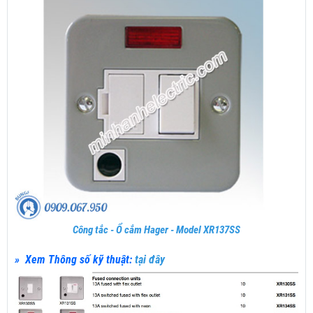
Công tắc - Ổ cắm Hager - Model XR137SS
» Xem Thông số kỹ thuật:
tại đây