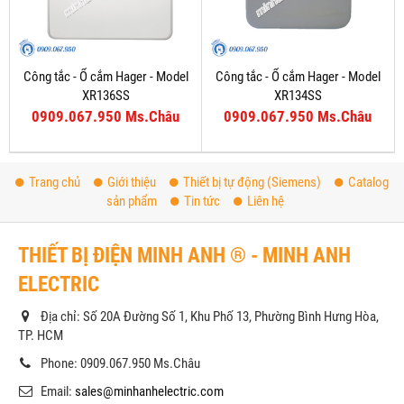
Công tắc - Ổ cắm Hager - Model
Công tắc - Ổ cắm Hager - Model
XR136SS
XR134SS
0909.067.950 Ms.Châu
0909.067.950 Ms.Châu
Trang chủ
Giới thiệu
Thiết bị tự động (Siemens)
Catalog
sản phẩm
Tin tức
Liên hệ
THIẾT BỊ ĐIỆN MINH ANH ® - MINH ANH
ELECTRIC
Địa chỉ: Số 20A Đường Số 1, Khu Phố 13, Phường Bình Hưng Hòa,
TP. HCM
Phone: 0909.067.950 Ms.Châu
Email:
sales@minhanhelectric.com