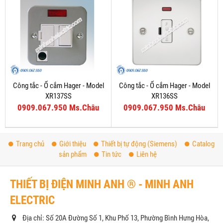
Công tắc - Ổ cắm Hager - Model
Công tắc - Ổ cắm Hager - Model
XR137SS
XR136SS
0909.067.950 Ms.Châu
0909.067.950 Ms.Châu
Trang chủ
Giới thiệu
Thiết bị tự động (Siemens)
Catalog
sản phẩm
Tin tức
Liên hệ
THIẾT BỊ ĐIỆN MINH ANH ® - MINH ANH
ELECTRIC
Địa chỉ: Số 20A Đường Số 1, Khu Phố 13, Phường Bình Hưng Hòa,