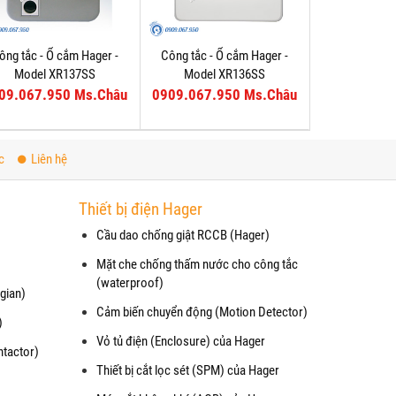
ông tắc - Ổ cắm Hager -
Công tắc - Ổ cắm Hager -
Model XR137SS
Model XR136SS
09.067.950 Ms.Châu
0909.067.950 Ms.Châu
c
Liên hệ
Thiết bị điện Hager
Cầu dao chống giật RCCB (Hager)
Mặt che chống thấm nước cho công tắc
(waterproof)
gian)
Cảm biến chuyển động (Motion Detector)
)
Vỏ tủ điện (Enclosure) của Hager
ntactor)
Thiết bị cắt lọc sét (SPM) của Hager