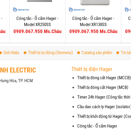
 -
Công tắc - Ổ cắm Hager -
Công tắc - Ổ cắm Hager -
C
Model XR250SS
Model XR138SS
hâu
0909.067.950 Ms.Châu
0909.067.950 Ms.Châu
09
Giới thiệu
Thiết bị tự động (Siemens)
Catalog sản phẩm
Tin tứ
Thiết bị điện Hager
ANH ELECTRIC
Thiết bị đóng cắt Hager (MCCB)
h Hưng Hòa, TP. HCM
Thiết bị đóng cắt Hager (MCB)
Timer 24h Hager (Công tắc thời 
Cầu dao cách ly Hager (isolator
Thiết bị khởi động từ Hager (Co
Công tắc - Ổ cắm Hager