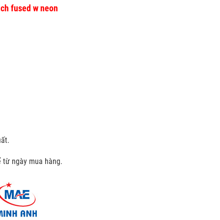
tch fused w neon
ất.
kể từ ngày mua hàng.