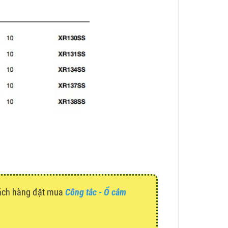
hách hàng đặt mua
Công tắc - Ổ cắm