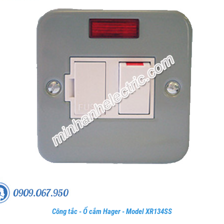
Công tắc - Ổ cắm Hager - Model XR134SS