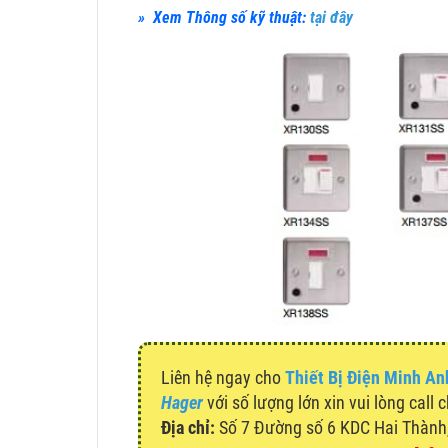
» Xem Thông số kỹ thuật:
tại đây
Liên hệ ngay cho
Thiết Bị Điện Minh An
Hager
với số lượng lớn xin vui lòng call 
Địa chỉ:
Số 7 Đường số 6 KDC Hai Thành, 