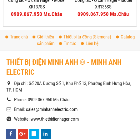
Công tắc - Ổ cắm Hager - Model
Công tắc - Ổ cắm Hager - Model
XR137SS
XR136SS
0909.067.950 Ms.Châu
0909.067.950 Ms.Châu
Trang chủ
Giới thiệu
Thiết bị tự động (Siemens)
Catalog
sản phẩm
Tin tức
Liên hệ
THIẾT BỊ ĐIỆN MINH ANH ® - MINH ANH
ELECTRIC
Địa chỉ: Số 20A Đường Số 1, Khu Phố 13, Phường Bình Hưng Hòa,
TP. HCM
Phone: 0909.067.950 Ms.Châu
Email:
sales@minhanhelectric.com
Website:
www.thietbidienhager.com