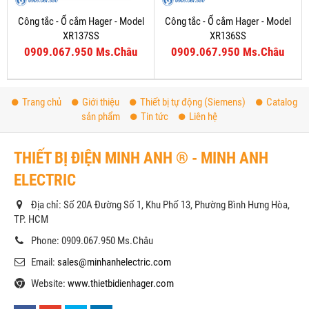
Công tắc - Ổ cắm Hager - Model
Công tắc - Ổ cắm Hager - Model
XR137SS
XR136SS
0909.067.950 Ms.Châu
0909.067.950 Ms.Châu
Trang chủ
Giới thiệu
Thiết bị tự động (Siemens)
Catalog
sản phẩm
Tin tức
Liên hệ
THIẾT BỊ ĐIỆN MINH ANH ® - MINH ANH
ELECTRIC
Địa chỉ: Số 20A Đường Số 1, Khu Phố 13, Phường Bình Hưng Hòa,
TP. HCM
Phone: 0909.067.950 Ms.Châu
Email:
sales@minhanhelectric.com
Website:
www.thietbidienhager.com