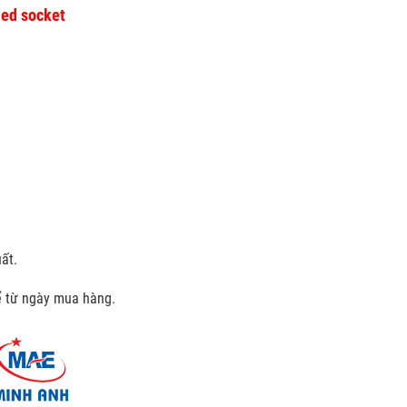
hed socket
ất.
kể từ ngày mua hàng.