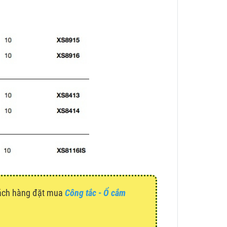
hách hàng đặt mua
Công tắc - Ổ cắm