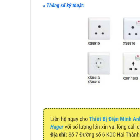
» Thông số kỹ thuật:
Liên hệ ngay cho
Thiết Bị Điện Minh An
Hager
với số lượng lớn xin vui lòng call 
Địa chỉ:
Số 7 Đường số 6 KDC Hai Thành, 