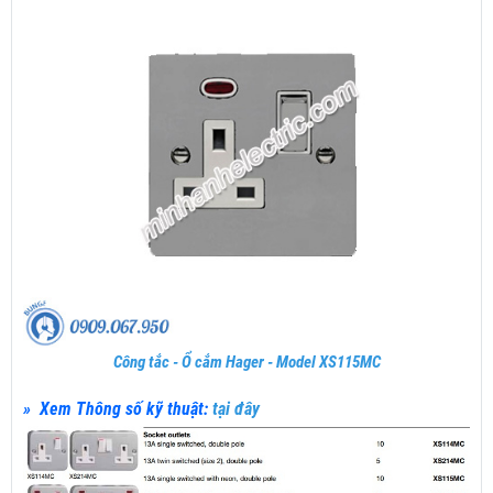
Công tắc - Ổ cắm Hager - Model XS115MC
» Xem Thông số kỹ thuật:
tại đây