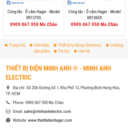
Công tắc - Ổ cắm Hager - Model
Công tắc - Ổ cắm Hager - Model
XR137SS
XR136SS
0909.067.950 Ms.Châu
0909.067.950 Ms.Châu
Trang chủ
Giới thiệu
Thiết bị tự động (Siemens)
Catalog
sản phẩm
Tin tức
Liên hệ
THIẾT BỊ ĐIỆN MINH ANH ® - MINH ANH
ELECTRIC
Địa chỉ: Số 20A Đường Số 1, Khu Phố 13, Phường Bình Hưng Hòa,
TP. HCM
Phone: 0909.067.950 Ms.Châu
Email:
sales@minhanhelectric.com
Website:
www.thietbidienhager.com