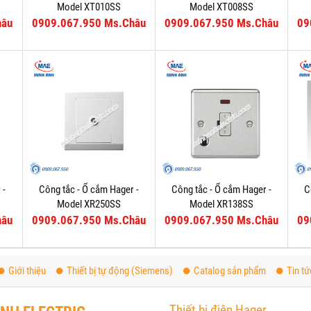
Model XT010SS
Model XT008SS
hâu
0909.067.950 Ms.Châu
0909.067.950 Ms.Châu
09
 -
Công tắc - Ổ cắm Hager -
Công tắc - Ổ cắm Hager -
C
Model XR250SS
Model XR138SS
hâu
0909.067.950 Ms.Châu
0909.067.950 Ms.Châu
09
Giới thiệu
Thiết bị tự động (Siemens)
Catalog sản phẩm
Tin tứ
Thiết bị điện Hager