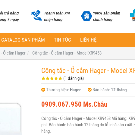
CATALOG SẢN PHẨM
TIN TỨC
LIÊN HỆ
 - Ổ cắm Hager
Công tắc - Ổ cắm Hager - Model XR9458
Công tắc - Ổ cắm Hager - Model X
(
1 đánh giá
)
Thương hiệu:
Hager
Bảo hành:
12 tháng
0909.067.950 Ms.Châu
Công tắc - Ổ cắm Hager - Model XR9458 Mã hàng: XR9
phí. Bảo hành: bảo hành 12 tháng do lỗi nhà sản xuất. 
hàng.