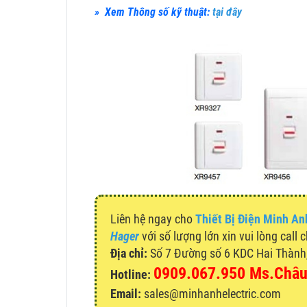
» Xem Thông số kỹ thuật:
tại đây
Liên hệ ngay cho
Thiết Bị Điện Minh An
Hager
với số lượng lớn xin vui lòng call 
Địa chỉ:
Số 7 Đường số 6 KDC Hai Thành, 
0909.067.950 Ms.Châ
Hotline:
Email:
sales@minhanhelectric.com